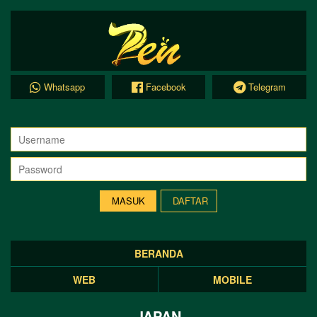
Whatsapp
Facebook
Telegram
DAFTAR
BERANDA
WEB
MOBILE
JAPAN